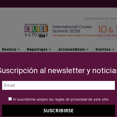
SITE SPONSOR: ICS 2026
Revista
Reportajes
eCruisesNews
Eventos
u programación cultural para 2024
Suscripción al newsletter y noticia
ages y su
tural para 2024
Al suscribirme acepto las reglas de privacidad de este sitio