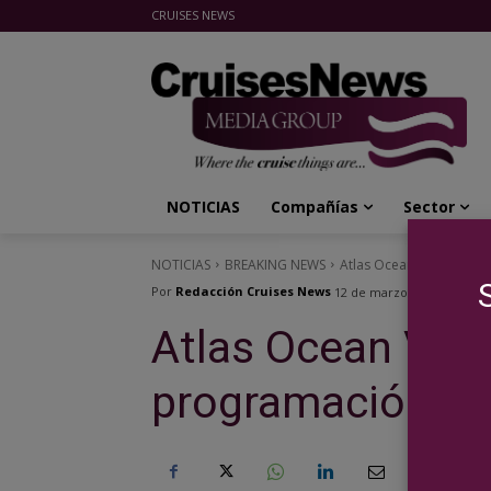
CRUISES NEWS
Cruises News Media Group
NOTICIAS
Compañías
Sector
NOTICIAS
BREAKING NEWS
Atlas Ocean Voyages y s
Por
Redacción Cruises News
12 de marzo de 2024
Atlas Ocean Voy
programación cul