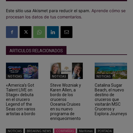
Este sitio usa Akismet para reducir el spam.
Aprende cómo se
procesan los datos de tus comentarios.
ARTICULOS RELACIONADOS
NOTICIAS
NOTICIAS
NOTICIAS
«America’s Got
Steve Wozniak y
Catalina Sugar
Talent LIVE on
Karen Allen, a
Beach, el nuevo
Stage» debuta
bordo de los
destino de
en el crucero
cruceros
cruceros que
Legend of the
Oceania Cruises
visitarán MSC
Seas con varios
en su nuevo
Cruceros y
artistas a bordo
programa de
Explora Journeys
enriquecimiento
NOTICIAS
BREAKING NEWS
COMPAÑÍAS
Marítimas
PORTADA