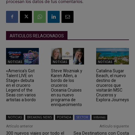
procesan los datos de tus comentarios.
ARTICULOS RELACIONADOS
NOTICIAS
NOTICIAS
NOTICIAS
«America’s Got
Steve Wozniak y
Catalina Sugar
Talent LIVE on
Karen Allen, a
Beach, el nuevo
Stage» debuta
bordo de los
destino de
en el crucero
cruceros
cruceros que
Legend of the
Oceania Cruises
visitarán MSC
Seas con varios
en su nuevo
Cruceros y
artistas a bordo
programa de
Explora Journeys
enriquecimiento
NOTICIAS
BREAKING NEWS
PORTADA
SECTOR
Informes
Artículo anterior
Artículo siguiente
300 nuevos viajes por todo el
Sea Destinations con Costa