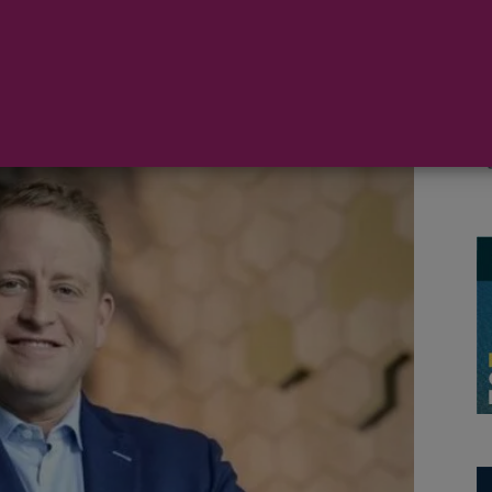
director ejecutivo de Royal Caribbean
e la
Asociación Internacional de Líneas