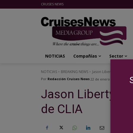
CRUISES NEWS
Cruises News Media Group
NOTICIAS
Compañías
Sector
NOTICIAS
BREAKING NEWS
Jason Liberty nombrado
Por
Redacción Cruises News
22 de enero de 2024
Jason Liberty n
de CLIA