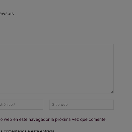
ews.es
Correo
Sitio
electrónico:*
web:
itio web en este navegador la próxima vez que comente.
es comentarios a esta entrada.