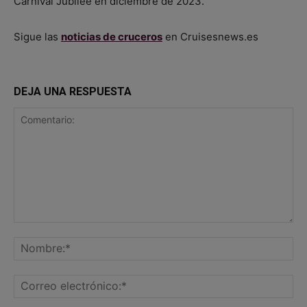
Carnival Jubilee en diciembre de 2023.
Sigue las
noticias de cruceros
en Cruisesnews.es
DEJA UNA RESPUESTA
Comentario:
No
Co
ele