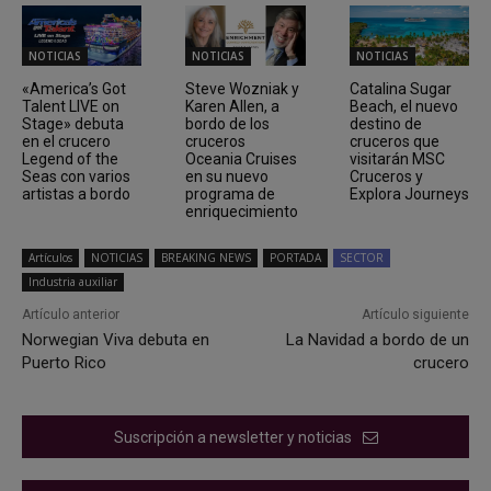
NOTICIAS
NOTICIAS
NOTICIAS
«America’s Got
Steve Wozniak y
Catalina Sugar
Talent LIVE on
Karen Allen, a
Beach, el nuevo
Stage» debuta
bordo de los
destino de
en el crucero
cruceros
cruceros que
Legend of the
Oceania Cruises
visitarán MSC
Seas con varios
en su nuevo
Cruceros y
artistas a bordo
programa de
Explora Journeys
enriquecimiento
Artículos
NOTICIAS
BREAKING NEWS
PORTADA
SECTOR
Industria auxiliar
Artículo anterior
Artículo siguiente
Norwegian Viva debuta en
La Navidad a bordo de un
Puerto Rico
crucero
Suscripción a newsletter y noticias