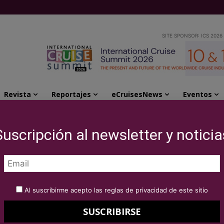
SITE SPONSOR: ICS 2026
Revista
Reportajes
eCruisesNews
Eventos
aliza el perfil del crucerista que visitará la...
Suscripción al newsletter y noticia
ncia actualiza el
sta que visitará la
Al suscribirme acepto las reglas de privacidad de este sitio