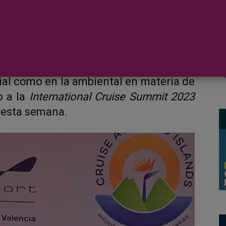
za su estrategia crucerista para los
tivo de llevar a cabo una gestión
cial como en la ambiental en materia de
o a la
International Cruise Summit 2023
 esta semana.