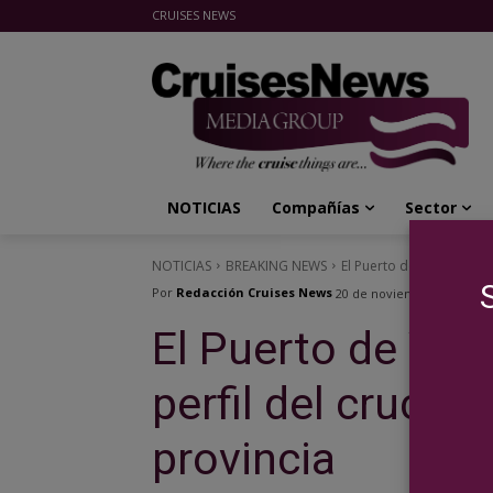
CRUISES NEWS
Cruises News Media Group
NOTICIAS
Compañías
Sector
NOTICIAS
BREAKING NEWS
El Puerto de Valencia actu
Por
Redacción Cruises News
20 de noviembre de 2023
El Puerto de Vale
perfil del cruceri
provincia