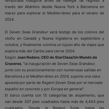
temporada inaugural antes de navegar de regreso a
través del Atlántico desde Nueva York a Barcelona en
marzo para explorar el Mediterráneo para el verano de
2024.
El
Seven Seas Grandeur
será testigo de los colores del
otoño en Canadá y Nueva Inglaterra en septiembre y
octubre, y finalmente culmina un lujoso año de viajes que
explora más del Caribe para cerrar 2024.
Según
Juan Rodero, CEO de StarClass/Un Mundo de
Cruceros
, “
la inauguraci
ó
n de Seven Seas Grandeur,
junto con su posicionamiento con numerosas salidas en
Barcelona y el Mediterr
á
neo en 2024, supone una clara
apuesta por parte de Regent Seven Seas por el mercado
espa
ñ
ol
en concreto y por Europa en general”.
El barco cuenta con 15 categorías de alojamiento, que
van desde 307 pies cuadrados hasta más de 4,443 pies
cuadrados. Desde la Regent Suite, hasta las