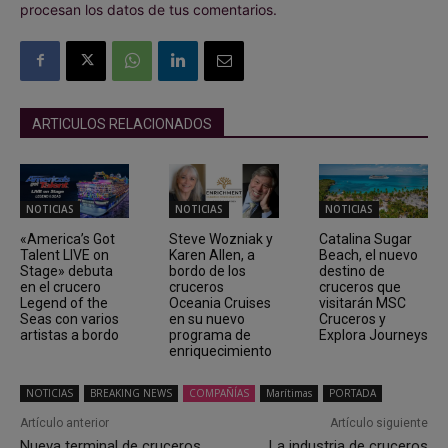
procesan los datos de tus comentarios.
ARTICULOS RELACIONADOS
NOTICIAS
NOTICIAS
NOTICIAS
«America’s Got
Steve Wozniak y
Catalina Sugar
Talent LIVE on
Karen Allen, a
Beach, el nuevo
Stage» debuta
bordo de los
destino de
en el crucero
cruceros
cruceros que
Legend of the
Oceania Cruises
visitarán MSC
Seas con varios
en su nuevo
Cruceros y
artistas a bordo
programa de
Explora Journeys
enriquecimiento
NOTICIAS
BREAKING NEWS
COMPAÑÍAS
Marítimas
PORTADA
Artículo anterior
Artículo siguiente
Nueva terminal de cruceros
La industria de cruceros