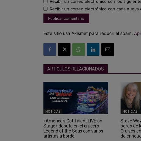
Recibir un correo electrónico con los siguient
Recibir un correo electrónico con cada nueva 
Este sitio usa Akismet para reducir el spam.
Apr
ARTICULOS RELACIONADOS
NOTICIAS
NOTICIAS
«America’s Got Talent LIVE on
Steve Wozn
Stage» debuta en el crucero
bordo de 
Legend of the Seas con varios
Cruises e
artistas a bordo
de enriqu