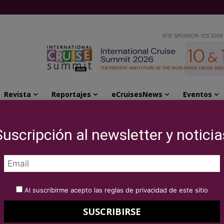
SITE SPONSOR: ICS 2026
Revista
Reportajes
eCruisesNews
Eventos
mejora su aplicación móvil "Discover Cádiz"
Suscripción al newsletter y noticia
tuaria mejora su
 «Discover Cádiz»
Al suscribirme acepto las reglas de privacidad de este sitio