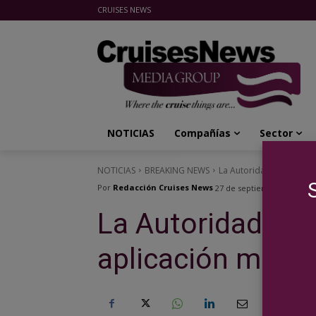
CRUISES NEWS
Cruises News Media Group
NOTICIAS
Compañías
Sector
NOTICIAS
BREAKING NEWS
La Autoridad Portuaria 
Por
Redacción Cruises News
27 de septiembre de 2023
La Autoridad Por
aplicación móvil