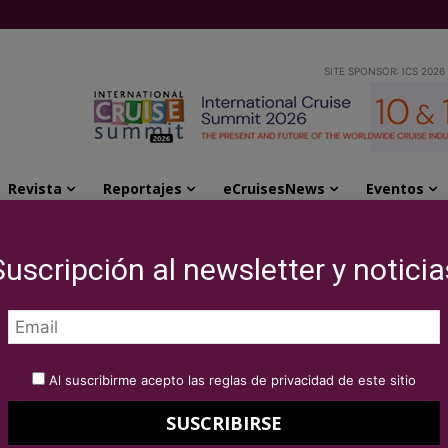
SITE SPONSOR: ICS 2026
Revista
Reportajes
eCruisesNews
Eventos
Miami CF, firman una alianza sin precedente
Suscripción al newsletter y noticia
e Inter Miami CF,
za sin precedente
Al suscribirme acepto las reglas de privacidad de este sitio