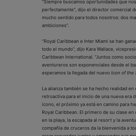
“Siempre buscamos oportunidades que nos b
perfectamente”, dijo el director comercial d
mucho sentido para todos nosotros: dos mar
ambiciones”.
“Royal Caribbean e Inter Miami se han gana
todo el mundo”, dijo Kara Wallace, vicepres
Caribbean International. “Juntos como socio
aventureros son exponenciales desde el ba
esperamos la llegada del nuevo
Icon of the
La alianza también se ha hecho realidad e
retroactiva para el inicio de una nueva era
ícono, el próximo ya está en camino para h
Royal Caribbean. El primero de su clase en 
en la playa, la escapada al resort y la aven
compañía de cruceros da la bienvenida a to
crear recuerdos juntos y emprender sus pr