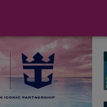
i CF
han unido sus fuerzas en un acuerdo de
e combina la pasión y el compromiso de las
rtes.