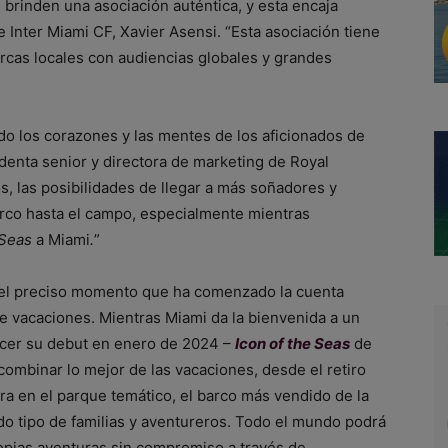
rinden una asociación auténtica, y esta encaja
e Inter Miami CF, Xavier Asensi. “Esta asociación tiene
cas locales con audiencias globales y grandes
do los corazones y las mentes de los aficionados de
identa senior y directora de marketing de Royal
s, las posibilidades de llegar a más soñadores y
rco hasta el campo, especialmente mientras
 Seas
a Miami
.
”
n el preciso momento que ha comenzado la cuenta
 de vacaciones. Mientras Miami da la bienvenida a un
acer su debut en enero de 2024 –
Icon of the Seas
de
combinar lo mejor de las vacaciones, desde el retiro
tura en el parque temático, el barco más vendido de la
do tipo de familias y aventureros. Todo el mundo podrá
opias aventuras sin compromiso a través de