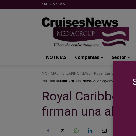
CRUISES NEWS
Cruises News Media Group
NOTICIAS
Compañías
Sector
NOTICIAS
BREAKING NEWS
Royal Caribbean e Inter 
Por
Redacción Cruises News
29 de agosto de 2023
Royal Caribbean 
firman una alian