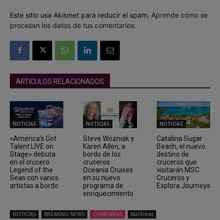
Este sitio usa Akismet para reducir el spam.
Aprende cómo se
procesan los datos de tus comentarios.
ARTICULOS RELACIONADOS
NOTICIAS
NOTICIAS
NOTICIAS
«America’s Got
Steve Wozniak y
Catalina Sugar
Talent LIVE on
Karen Allen, a
Beach, el nuevo
Stage» debuta
bordo de los
destino de
en el crucero
cruceros
cruceros que
Legend of the
Oceania Cruises
visitarán MSC
Seas con varios
en su nuevo
Cruceros y
artistas a bordo
programa de
Explora Journeys
enriquecimiento
NOTICIAS
BREAKING NEWS
COMPAÑÍAS
Marítimas