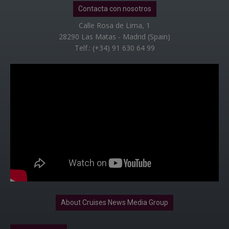
Contacta con nosotros
Calle Rosa de Lima, 1
28290 Las Matas - Madrid (Spain)
Telf.: (+34) 91 630 64 99
About Cruises News Media Group