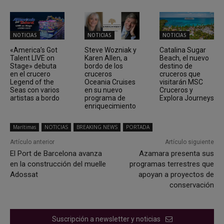
NOTICIAS
NOTICIAS
NOTICIAS
«America’s Got
Steve Wozniak y
Catalina Sugar
Talent LIVE on
Karen Allen, a
Beach, el nuevo
Stage» debuta
bordo de los
destino de
en el crucero
cruceros
cruceros que
Legend of the
Oceania Cruises
visitarán MSC
Seas con varios
en su nuevo
Cruceros y
artistas a bordo
programa de
Explora Journeys
enriquecimiento
Marítimas
NOTICIAS
BREAKING NEWS
PORTADA
Artículo anterior
Artículo siguiente
El Port de Barcelona avanza
Azamara presenta sus
en la construcción del muelle
programas terrestres que
Adossat
apoyan a proyectos de
conservación
Suscripción a newsletter y noticias