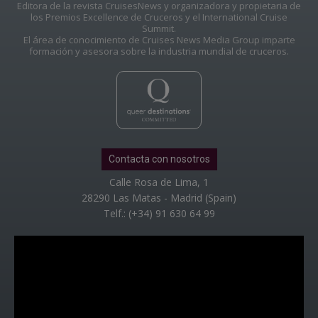
Editora de la revista CruisesNews y organizadora y propietaria de
los Premios Excellence de Cruceros y el International Cruise
Summit.
El área de conocimiento de Cruises News Media Group imparte
formación y asesora sobre la industria mundial de cruceros.
Contacta con nosotros
Calle Rosa de Lima, 1
28290 Las Matas - Madrid (Spain)
Telf.: (+34) 91 630 64 99