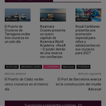
NOTICIAS
NOTICIAS
NOTICIAS
El Puerto de
Azamara
Royal Caribbean
Cruceros de
Cruises presenta
presenta una
Tarragona recibe
un nuevo
promoción
tres cruceros en
capítulo de
especial para
un solo día
Azamara World
niños y
Academy: «RezA
adolescentes en
– El poder detrás
sus cruceros
de una reserva
para 2027
con confianza»
NOTICIAS
BREAKING NEWS
COMPAÑÍAS
Marítimas
PORTADA
Artículo anterior
Artículo siguiente
El Puerto de Cádiz recibe
El Port de Barcelona avanza
cinco cruceros en el mismo
en la construcción del muelle
día
Adossat
Suscripción a newsletter y noticias