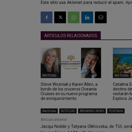
Este sitio usa Akismet para reducir el spam.
Apr
ARTICULOS RELACIONADOS
NOTICIAS
NOTICIAS
Steve Wozniak y Karen Allen, a
Catalina 
bordo de los cruceros Oceania
destino d
Cruises en su nuevo programa
visitarán
de enriquecimiento
Explora J
Marítimas
NOTICIAS
BREAKING NEWS
PORTADA
Artículo anterior
Jacqui Nobile y Tatyana Olkhovska, de TUI, ser