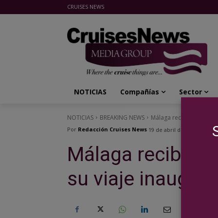
CRUISES NEWS
Cruises News Media Group
NOTICIAS
Compañías
Sector
NOTICIAS
BREAKING NEWS
Málaga recibe al Scenic E
Por
Redacción Cruises News
19 de abril de 2023
Málaga recibe al 
su viaje inaugura