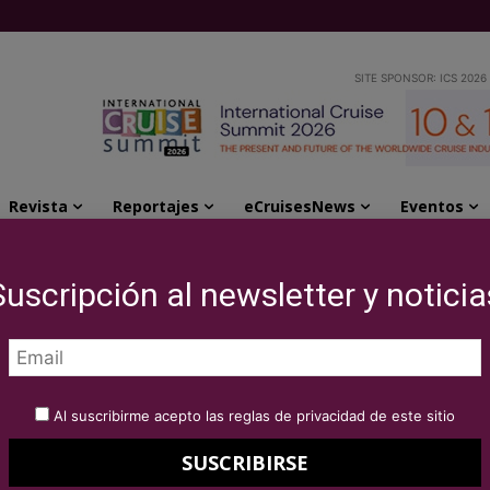
SITE SPONSOR: ICS 2026
Revista
Reportajes
eCruisesNews
Eventos
clipse II en su viaje inaugural
Suscripción al newsletter y noticia
Scenic Eclipse II en
l
Al suscribirme acepto las reglas de privacidad de este sitio