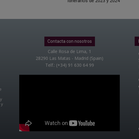
itinerarios de 2023 y 2024
Contacta con nosotros
Calle Rosa de Lima, 1
28290 Las Matas - Madrid (Spain)
Telf.: (+34) 91 630 64 99
e
 y
 y