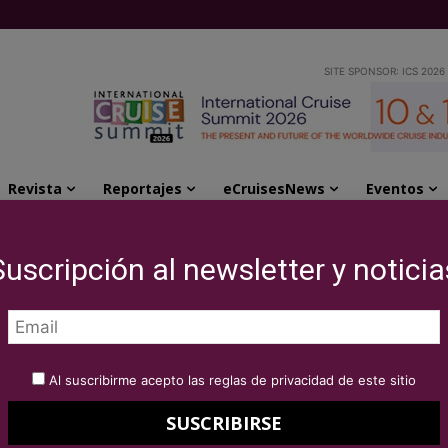
SITE SPONSOR: ICS 2026
Revista
Reportajes
eCruisesNews
Eventos
en su entretenimiento con espectáculos de Brodway a bordo...
Suscripción al newsletter y noticia
innova en su
 con espectáculos de
Al suscribirme acepto las reglas de privacidad de este sitio
del Vista