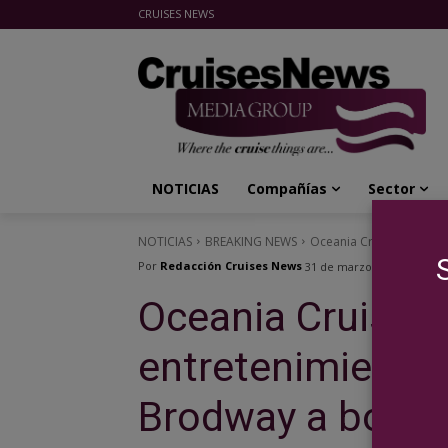
CRUISES NEWS
Cruises News Media Group
NOTICIAS
Compañías
Sector
NOTICIAS
BREAKING NEWS
Oceania Cruises innova 
Por
Redacción Cruises News
31 de marzo de 2023
Oceania Cruises 
entretenimiento
Brodway a bordo 