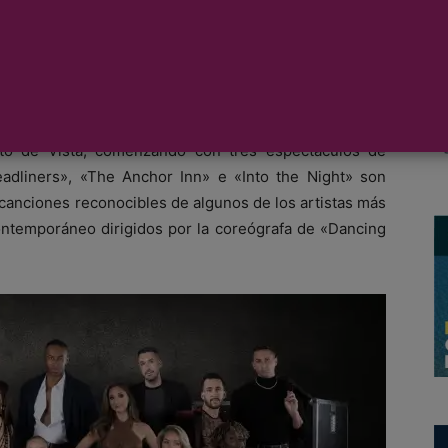
nes de entretenimiento a bordo del Vista, el primero
a. Además de introducir nuevas ofertas gastronómicas
 el alojamiento estándar lujoso, Oceania Cruises está
to de Vista, comenzando con tres espectáculos de
adliners», «The Anchor Inn» e «Into the Night» son
anciones reconocibles de algunos de los artistas más
ntemporáneo dirigidos por la coreógrafa de «Dancing