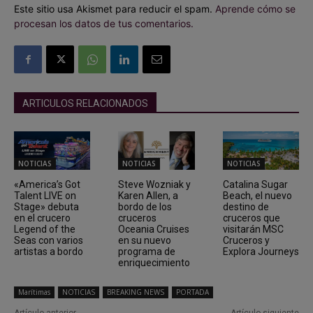
Este sitio usa Akismet para reducir el spam.
Aprende cómo se
procesan los datos de tus comentarios.
ARTICULOS RELACIONADOS
NOTICIAS
NOTICIAS
NOTICIAS
«America’s Got
Steve Wozniak y
Catalina Sugar
Talent LIVE on
Karen Allen, a
Beach, el nuevo
Stage» debuta
bordo de los
destino de
en el crucero
cruceros
cruceros que
Legend of the
Oceania Cruises
visitarán MSC
Seas con varios
en su nuevo
Cruceros y
artistas a bordo
programa de
Explora Journeys
enriquecimiento
Marítimas
NOTICIAS
BREAKING NEWS
PORTADA
Artículo anterior
Artículo siguiente