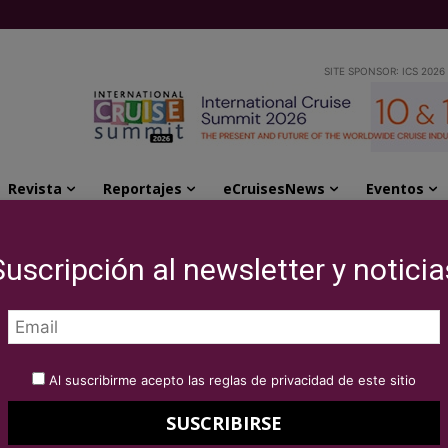
SITE SPONSOR: ICS 2026
Revista
Reportajes
eCruisesNews
Eventos
del crucero Sun Princess
Suscripción al newsletter y noticia
 celebra la puesta a
o Sun Princess
Al suscribirme acepto las reglas de privacidad de este sitio