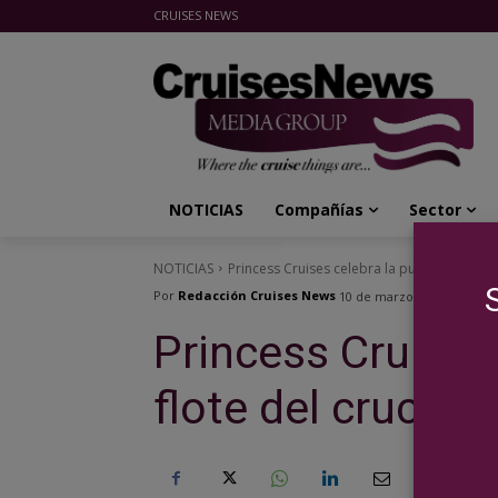
CRUISES NEWS
Cruises News Media Group
NOTICIAS
Compañías
Sector
NOTICIAS
Princess Cruises celebra la puesta a flote 
Por
Redacción Cruises News
10 de marzo de 2023
Princess Cruises
flote del crucer