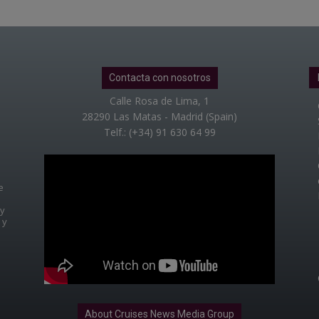
Contacta con nosotros
Calle Rosa de Lima, 1
28290 Las Matas - Madrid (Spain)
Telf.: (+34) 91 630 64 99
e
 y
 y
About Cruises News Media Group