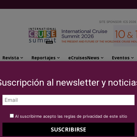
SITE SPONSOR: ICS 2026
Revista
Reportajes
eCruisesNews
Eventos
a en la ceremonia de entrega de los...
Suscripción al newsletter y noticia
 de gala en la
trega de los Premios
Al suscribirme acepto las reglas de privacidad de este sitio
uceros