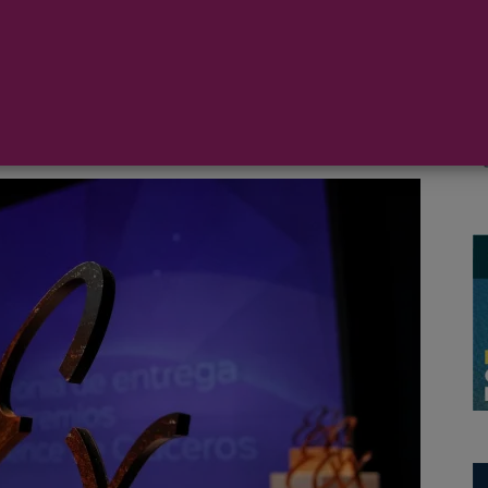
stigiosos Premios Excellence de Cruceros, toda una
nternacional, en una celebración que tendrá lugar el
 Tenerife, a través de una gran gala de entrega.