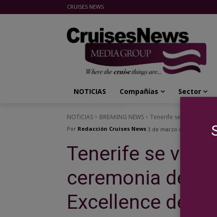
CRUISES NEWS
Cruises News Media Group
NOTICIAS
Compañías
Sector
NOTICIAS
BREAKING NEWS
Tenerife se viste de gal
Por
Redacción Cruises News
3 de marzo de 2023
Tenerife se viste
ceremonia de en
Excellence de Cr