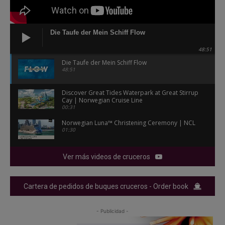
Die Taufe der Mein Schiff Flow
48:51
Die Taufe der Mein Schiff Flow
48:51
Discover Great Tides Waterpark at Great Stirrup
Cay | Norwegian Cruise Line
00:31
Norwegian Luna™ Christening Ceremony | NCL
01:30
Ver más videos de cruceros
Cartera de pedidos de buques cruceros - Order book
- Publicidad -