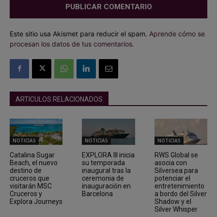
Este sitio usa Akismet para reducir el spam.
Aprende cómo se
procesan los datos de tus comentarios.
ARTICULOS RELACIONADOS
NOTICIAS
NOTICIAS
NOTICIAS
Catalina Sugar
EXPLORA III inicia
RWS Global se
Beach, el nuevo
su temporada
asocia con
destino de
inaugural tras la
Silversea para
cruceros que
ceremonia de
potenciar el
visitarán MSC
inauguración en
entretenimiento
Cruceros y
Barcelona
a bordo del Silver
Explora Journeys
Shadow y el
Silver Whisper