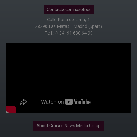
Contacta con nosotros
Calle Rosa de Lima, 1
28290 Las Matas - Madrid (Spain)
Telf.: (+34) 91 630 64 99
About Cruises News Media Group