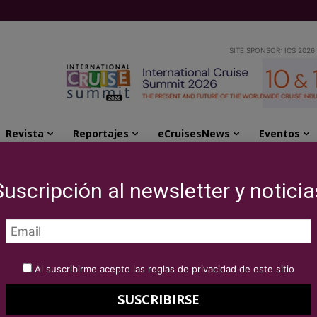
SITE SPONSOR: ICS 2026
Revista
Reportajes
eCruisesNews
Eventos
s de Esperanza zarpa a Dakar en misión...
Suscripción al newsletter y noticia
de Naves de
a Dakar en misión
Al suscribirme acepto las reglas de privacidad de este sitio