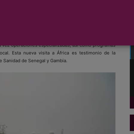
a M/V Global Mercy
™
, de la ONG internacional Naves de
en Tenerife, con destino a Dakar, Senegal. Desde allí,
ias a sus instalaciones médicas de vanguardia, en este
ra vez operaciones especializadas, así como programas
ocal. Esta nueva visita a África es testimonio de la
de Sanidad de Senegal y Gambia.