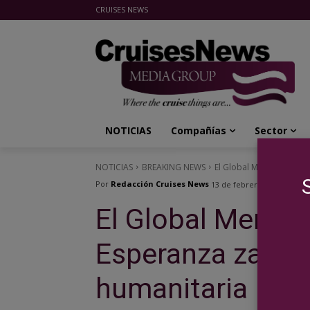
CRUISES NEWS
Cruises News Media Group
NOTICIAS
Compañías
Sector
NOTICIAS
BREAKING NEWS
El Global Mercy de Nave
Por
Redacción Cruises News
13 de febrero de 2023
El Global Mercy 
Esperanza zarpa 
humanitaria