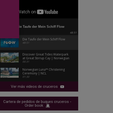
Die Taufe der Mein Schiff Flow
48:51
Die Taufe der Mein Schiff Flow
48:51
Discover Great Tides Waterpark
at Great Stirrup Cay | Norwegian
Cruise Line
00:31
Norwegian Luna™ Christening
Ceremony | NCL
01:30
Ver más videos de cruceros
Cartera de pedidos de buques cruceros -
Order book