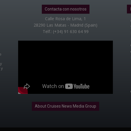
Contacta con nosotros
Calle Rosa de Lima, 1
28290 Las Matas - Madrid (Spain)
Telf.: (+34) 91 630 64 99
e
 y
 y
About Cruises News Media Group