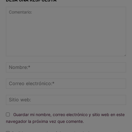
Comentario:
No
Co
ele
Sit
we
Guardar mi nombre, correo electrónico y sitio web en este
navegador la próxima vez que comente.