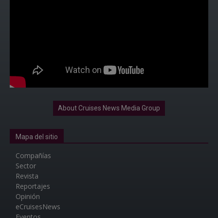
About Cruises News Media Group
Mapa del sitio
Compañías
Sector
Revista
Reportajes
Opinión
eCruisesNews
Eventos