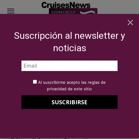
×
Suscripción al newsletter y
SITE SPONSOR: ICS 2026
noticias
REPORTAJES
Editoriales
Una apuesta consolidada
Por
Virginia López Valiente
2 de abril de 2025
Al suscribirme acepto las reglas de
Una apuesta consolidada
privacidad de este sitio
Por Virginia López Valiente
Directora General de Cruises News Media Group