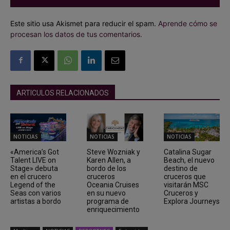
Este sitio usa Akismet para reducir el spam.
Aprende cómo se
procesan los datos de tus comentarios.
ARTICULOS RELACIONADOS
NOTICIAS
NOTICIAS
NOTICIAS
«America’s Got
Steve Wozniak y
Catalina Sugar
Talent LIVE on
Karen Allen, a
Beach, el nuevo
Stage» debuta
bordo de los
destino de
en el crucero
cruceros
cruceros que
Legend of the
Oceania Cruises
visitarán MSC
Seas con varios
en su nuevo
Cruceros y
artistas a bordo
programa de
Explora Journeys
enriquecimiento