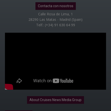
Contacta con nosotros
Calle Rosa de Lima, 1
28290 Las Matas - Madrid (Spain)
Telf.: (+34) 91 630 64 99
About Cruises News Media Group