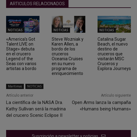
ARTICULOS RELACIONADOS
NOTICIAS
NOTICIAS
NOTICIAS
«America’s Got
Steve Wozniak y
Catalina Sugar
Talent LIVE on
Karen Allen, a
Beach, el nuevo
Stage» debuta
bordo de los
destino de
en el crucero
cruceros
cruceros que
Legend of the
Oceania Cruises
visitarán MSC
Seas con varios
en su nuevo
Cruceros y
artistas a bordo
programa de
Explora Journeys
enriquecimiento
Marítimas
NOTICIAS
Artículo anterior
Artículo siguiente
La científica de la NASA Dra.
Open Arms lanza la campaña
Kathy Sullivan será la madrina
«Humans being Humans»
del crucero Scenic Eclipse II
Suscripción a newsletter y noticias