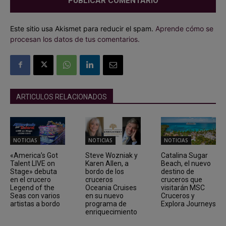
Este sitio usa Akismet para reducir el spam.
Aprende cómo se
procesan los datos de tus comentarios.
ARTICULOS RELACIONADOS
NOTICIAS
NOTICIAS
NOTICIAS
«America’s Got
Steve Wozniak y
Catalina Sugar
Talent LIVE on
Karen Allen, a
Beach, el nuevo
Stage» debuta
bordo de los
destino de
en el crucero
cruceros
cruceros que
Legend of the
Oceania Cruises
visitarán MSC
Seas con varios
en su nuevo
Cruceros y
artistas a bordo
programa de
Explora Journeys
enriquecimiento