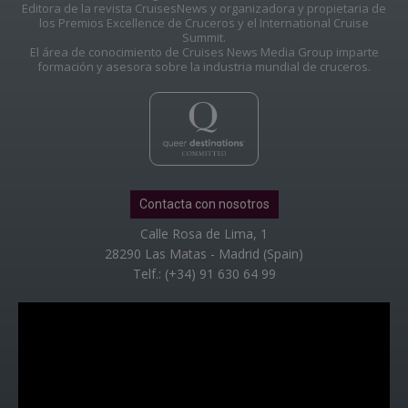
Editora de la revista CruisesNews y organizadora y propietaria de
los Premios Excellence de Cruceros y el International Cruise
Summit.
El área de conocimiento de Cruises News Media Group imparte
formación y asesora sobre la industria mundial de cruceros.
Contacta con nosotros
Calle Rosa de Lima, 1
28290 Las Matas - Madrid (Spain)
Telf.: (+34) 91 630 64 99