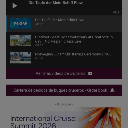
Die Taufe der Mein Schiff Flow
48:51
Die Taufe der Mein Schiff Flow
48:51
Discover Great Tides Waterpark at Great Stirrup
Cay | Norwegian Cruise Line
00:31
Norwegian Luna™ Christening Ceremony | NCL
01:30
Ver más videos de cruceros
Cartera de pedidos de buques cruceros - Order book
- Publicidad -