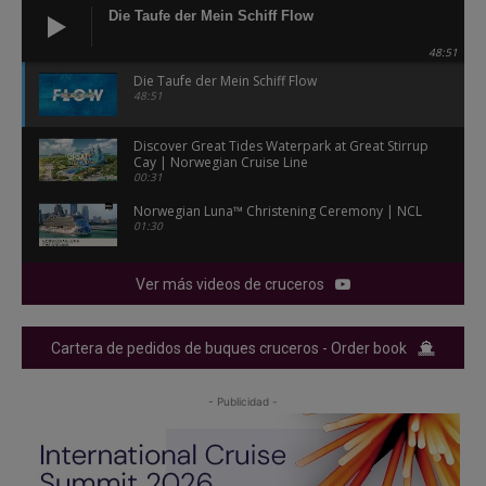
Die Taufe der Mein Schiff Flow
48:51
Die Taufe der Mein Schiff Flow
48:51
Discover Great Tides Waterpark at Great Stirrup
Cay | Norwegian Cruise Line
00:31
Norwegian Luna™ Christening Ceremony | NCL
01:30
Ver más videos de cruceros
Cartera de pedidos de buques cruceros - Order book
- Publicidad -