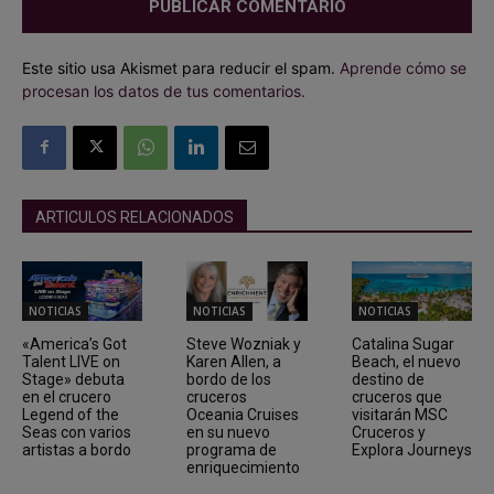
Este sitio usa Akismet para reducir el spam.
Aprende cómo se
procesan los datos de tus comentarios.
ARTICULOS RELACIONADOS
NOTICIAS
NOTICIAS
NOTICIAS
«America’s Got
Steve Wozniak y
Catalina Sugar
Talent LIVE on
Karen Allen, a
Beach, el nuevo
Stage» debuta
bordo de los
destino de
en el crucero
cruceros
cruceros que
Legend of the
Oceania Cruises
visitarán MSC
Seas con varios
en su nuevo
Cruceros y
artistas a bordo
programa de
Explora Journeys
enriquecimiento