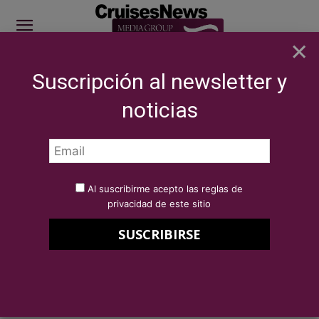
×
Suscripción al newsletter y
SITE SPONSOR: ICS 2026
noticias
SECTOR
Eventos
ICS 2022 Suncruise Andalucía Sponsor
Por
Redacción Cruises News
26 de julio de 2022
Al suscribirme acepto las reglas de
ICS 2022 Suncruise Andalucía
privacidad de este sitio
Sponsor
SUNCRUISE ANDALUCÍA