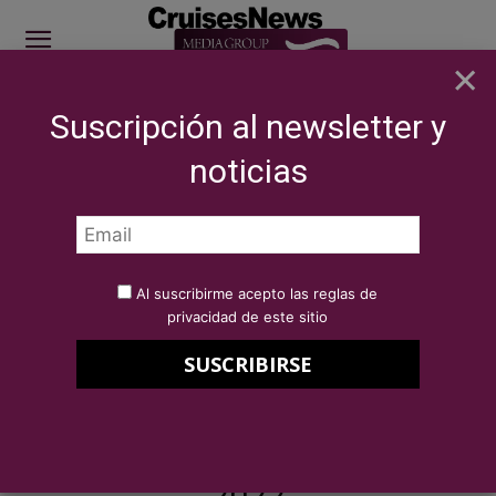
×
Suscripción al newsletter y
SITE SPONSOR: ICS 2026
noticias
SECTOR
Eventos
ICS 2022 - Cruise Saudi Main Sponsor
Por
Redacción Cruises News
14 de julio de 2022
Al suscribirme acepto las reglas de
ICS 2022 – Cruise Saudi Main
privacidad de este sitio
Sponsor
International Cruise Summit