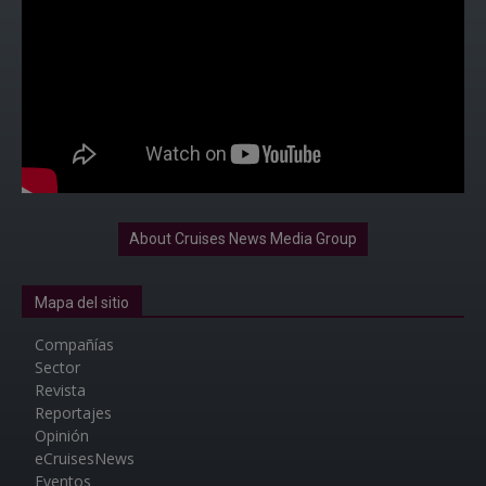
About Cruises News Media Group
Mapa del sitio
Compañías
Sector
Revista
Reportajes
Opinión
eCruisesNews
Eventos