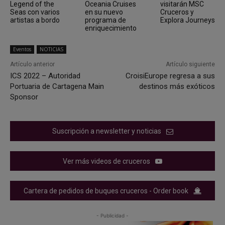
Legend of the
Oceania Cruises
visitarán MSC
Seas con varios
en su nuevo
Cruceros y
artistas a bordo
programa de
Explora Journeys
enriquecimiento
Eventos
NOTICIAS
Artículo anterior
Artículo siguiente
ICS 2022 – Autoridad
CroisiEurope regresa a sus
Portuaria de Cartagena Main
destinos más exóticos
Sponsor
Suscripción a newsletter y noticias
Ver más videos de cruceros
Cartera de pedidos de buques cruceros - Order book
- Publicidad -