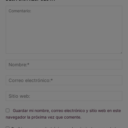
Comentario:
No
Co
ele
Sit
we
Guardar mi nombre, correo electrónico y sitio web en este
navegador la próxima vez que comente.