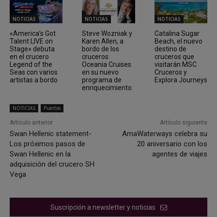
NOTICIAS
NOTICIAS
NOTICIAS
«America’s Got
Steve Wozniak y
Catalina Sugar
Talent LIVE on
Karen Allen, a
Beach, el nuevo
Stage» debuta
bordo de los
destino de
en el crucero
cruceros
cruceros que
Legend of the
Oceania Cruises
visitarán MSC
Seas con varios
en su nuevo
Cruceros y
artistas a bordo
programa de
Explora Journeys
enriquecimiento
NOTICIAS
Puertos
Artículo anterior
Artículo siguiente
Swan Hellenic statement-
AmaWaterways celebra su
Los próximos pasos de
20 aniversario con los
Swan Hellenic en la
agentes de viajes
adquisición del crucero SH
Vega
Suscripción a newsletter y noticias