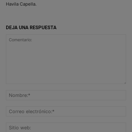
Havila Capella.
DEJA UNA RESPUESTA
Comentario:
No
Co
ele
Sit
we