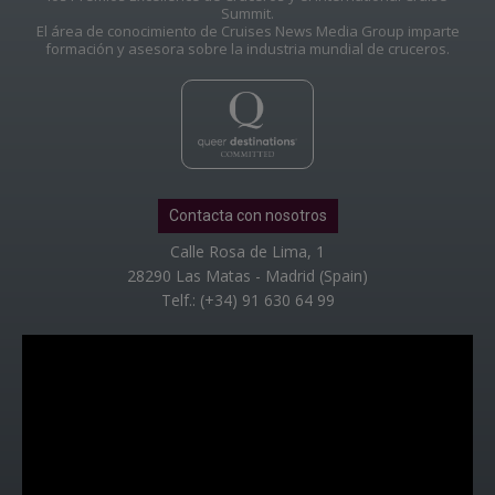
Summit.
El área de conocimiento de Cruises News Media Group imparte
formación y asesora sobre la industria mundial de cruceros.
Contacta con nosotros
Calle Rosa de Lima, 1
28290 Las Matas - Madrid (Spain)
Telf.: (+34) 91 630 64 99