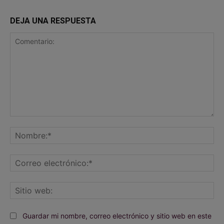
DEJA UNA RESPUESTA
Comentario:
No
Co
ele
Sit
we
Guardar mi nombre, correo electrónico y sitio web en este