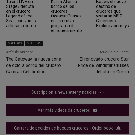
Talent LIVE on
Karen Allen, a
Beach, el nuevo
Stage» debuta
bordo de los
destino de
en el crucero
cruceros
cruceros que
Legend of the
Oceania Cruises
visitarán MSC
Seas con varios
en su nuevo
Cruceros y
artistas a bordo
programa de
Explora Journeys
enriquecimiento
Marítimas
NOTICIAS
Artículo anterior
Artículo siguiente
The Gateway, la nueva zona
El renovado crucero Star
de ocio a bordo del crucero
Pride de Windstar Cruises
Carnival Celebration
debuta en Grecia
Suscripción a newsletter y noticias
Ver más videos de cruceros
Cartera de pedidos de buques cruceros - Order book