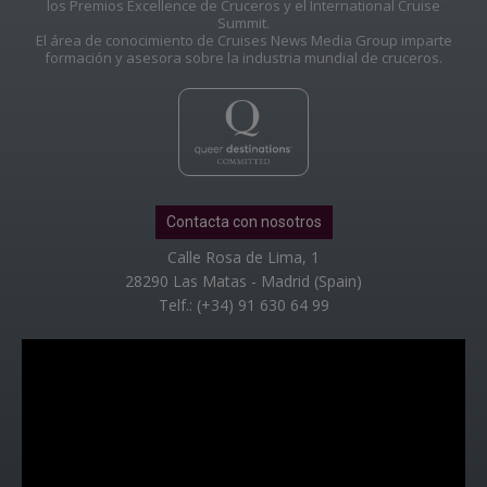
los Premios Excellence de Cruceros y el International Cruise
Summit.
El área de conocimiento de Cruises News Media Group imparte
formación y asesora sobre la industria mundial de cruceros.
Contacta con nosotros
Calle Rosa de Lima, 1
28290 Las Matas - Madrid (Spain)
Telf.: (+34) 91 630 64 99