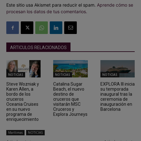
Este sitio usa Akismet para reducir el spam.
Aprende cómo se
procesan los datos de tus comentarios.
ARTICULOS RELACIONADOS
NOTICIAS
NOTICIAS
NOTICIAS
Steve Wozniak y
Catalina Sugar
EXPLORA III inicia
Karen Allen, a
Beach, el nuevo
su temporada
bordo de los
destino de
inaugural tras la
cruceros
cruceros que
ceremonia de
Oceania Cruises
visitarán MSC
inauguración en
en su nuevo
Cruceros y
Barcelona
programa de
Explora Journeys
enriquecimiento
Marítimas
NOTICIAS