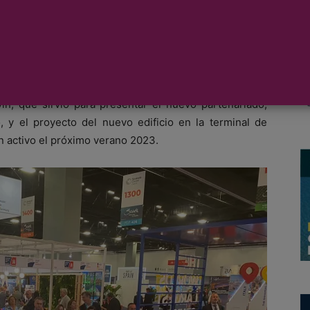
evo proyecto de cruceros en un acto en el estand de
atrada Cruise Global de Miami. El acontecimiento fue
oridad Portuaria de Tarragona (APT), Josep M.Cruset y
in, que sirvió para presentar el nuevo partenariado,
 y el proyecto del nuevo edificio en la terminal de
n activo el próximo verano 2023.