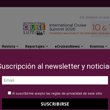
SITE SPONSOR: ICS 2026
Revista
Reportajes
eCruisesNews
Eventos
cto de cruceros en Seatrade Cruise...
Suscripción al newsletter y noticia
a presenta su nuevo
eros en Seatrade
Al suscribirme acepto las reglas de privacidad de este sitio