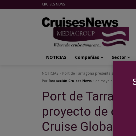
CRUISES NEWS
Cruises News Media Group
NOTICIAS
Compañías
Sector
NOTICIAS
Port de Tarragona presenta su nuevo proye
Por
Redacción Cruises News
3 de mayo de 2022
Port de Tarragon
proyecto de cruc
Cruise Global