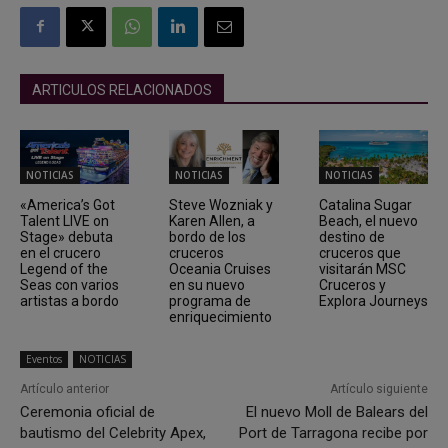
ARTICULOS RELACIONADOS
NOTICIAS
NOTICIAS
NOTICIAS
«America’s Got
Steve Wozniak y
Catalina Sugar
Talent LIVE on
Karen Allen, a
Beach, el nuevo
Stage» debuta
bordo de los
destino de
en el crucero
cruceros
cruceros que
Legend of the
Oceania Cruises
visitarán MSC
Seas con varios
en su nuevo
Cruceros y
artistas a bordo
programa de
Explora Journeys
enriquecimiento
Eventos
NOTICIAS
Artículo anterior
Artículo siguiente
Ceremonia oficial de
El nuevo Moll de Balears del
bautismo del Celebrity Apex,
Port de Tarragona recibe por