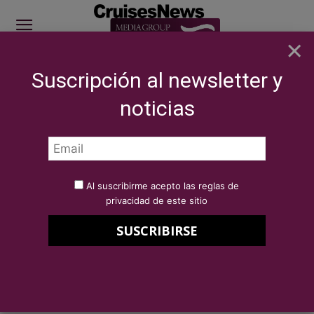
×
Suscripción al newsletter y
SITE SPONSOR: ICS 2026
noticias
COMPAÑÍAS
Marítimas
El Puerto de Santander recibe en octubre
dos cruceros de lujo, el...
Por
Redacción Cruises News
4 de octubre de 2021
Al suscribirme acepto las reglas de
El Puerto de Santander recibe en
privacidad de este sitio
octubre dos cruceros de lujo, el
Hanseatic Nature y el Spirit of
Adventure