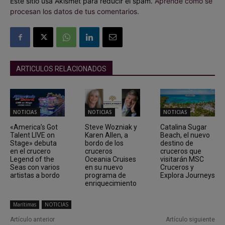
Este sitio usa Akismet para reducir el spam.
Aprende cómo se
procesan los datos de tus comentarios.
ARTICULOS RELACIONADOS
NOTICIAS
NOTICIAS
NOTICIAS
«America’s Got
Steve Wozniak y
Catalina Sugar
Talent LIVE on
Karen Allen, a
Beach, el nuevo
Stage» debuta
bordo de los
destino de
en el crucero
cruceros
cruceros que
Legend of the
Oceania Cruises
visitarán MSC
Seas con varios
en su nuevo
Cruceros y
artistas a bordo
programa de
Explora Journeys
enriquecimiento
Marítimas
NOTICIAS
Artículo anterior
Artículo siguiente