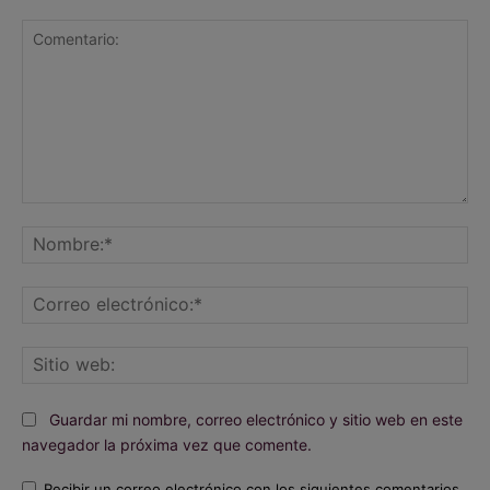
Comentario:
No
Co
ele
Sit
we
Guardar mi nombre, correo electrónico y sitio web en este
navegador la próxima vez que comente.
Recibir un correo electrónico con los siguientes comentarios