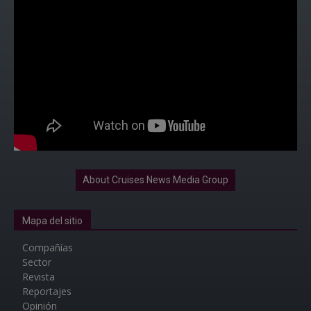
About Cruises News Media Group
Mapa del sitio
Compañías
Sector
Revista
Reportajes
Opinión