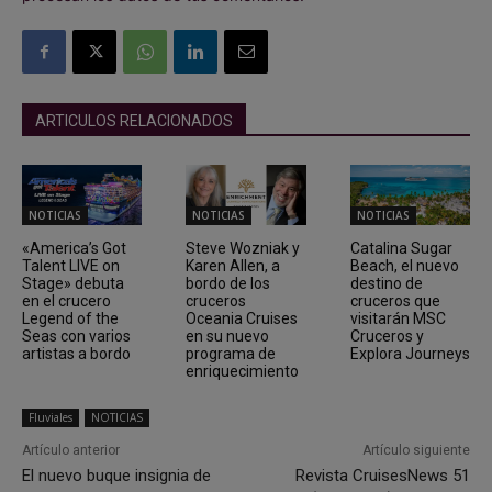
ARTICULOS RELACIONADOS
NOTICIAS
NOTICIAS
NOTICIAS
«America’s Got
Steve Wozniak y
Catalina Sugar
Talent LIVE on
Karen Allen, a
Beach, el nuevo
Stage» debuta
bordo de los
destino de
en el crucero
cruceros
cruceros que
Legend of the
Oceania Cruises
visitarán MSC
Seas con varios
en su nuevo
Cruceros y
artistas a bordo
programa de
Explora Journeys
enriquecimiento
Fluviales
NOTICIAS
Artículo anterior
Artículo siguiente
El nuevo buque insignia de
Revista CruisesNews 51