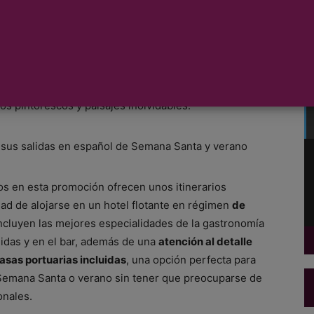
ros fluviales de Europa, lanza
tarifas reducidas para
iciembre
en salidas exclusivas en español para Semana
l Rin, el Danubio y el Sena visitando ciudades europeas
s pintorescos y paisajes inolvidables.
os en esta promoción ofrecen unos itinerarios
ad de alojarse en un hotel flotante en régimen
de
ncluyen las mejores especialidades de la gastronomía
idas y en el bar, además de una
atención al detalle
tasas portuarias incluidas
, una opción perfecta para
 Semana Santa o verano sin tener que preocuparse de
onales.