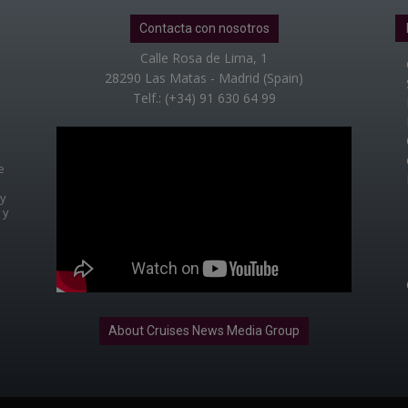
Contacta con nosotros
Calle Rosa de Lima, 1
28290 Las Matas - Madrid (Spain)
Telf.: (+34) 91 630 64 99
e
 y
 y
About Cruises News Media Group