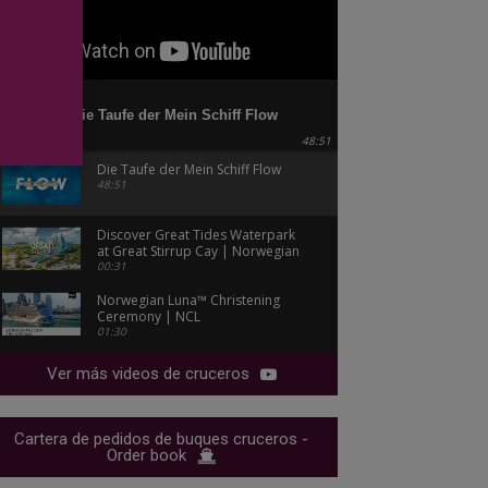
Die Taufe der Mein Schiff Flow
48:51
Die Taufe der Mein Schiff Flow
48:51
Discover Great Tides Waterpark
at Great Stirrup Cay | Norwegian
Cruise Line
00:31
Norwegian Luna™ Christening
Ceremony | NCL
01:30
Ver más videos de cruceros
Cartera de pedidos de buques cruceros -
Order book