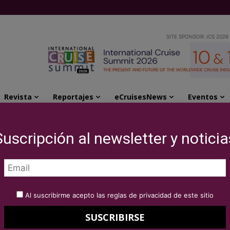
SITE SPONSOR: ICS 2026
Revista
Reportajes
eCruisesNews
Eventos
ducidas para sus salidas en español de Semana Santa...
Suscripción al newsletter y noticia
za tarifas reducidas
 en español de
Al suscribirme acepto las reglas de privacidad de este sitio
verano 2020