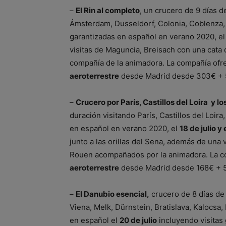
–
El Rin al completo
, un crucero de 9 días d
Ámsterdam, Dusseldorf, Colonia, Coblenza, 
garantizadas en español en verano 2020, e
visitas de Maguncia, Breisach con una cata
compañía de la animadora. La compañía ofrec
aeroterrestre
desde Madrid desde 303€ + 5
–
Crucero por París, Castillos del Loira y 
duración visitando París, Castillos del Loir
en español en verano 2020, el
18 de julio y
junto a las orillas del Sena, además de una 
Rouen acompañados por la animadora. La com
aeroterrestre
desde Madrid desde 168€ + 5
–
El Danubio esencial,
crucero de 8 días de
Viena, Melk, Dürnstein, Bratislava, Kalocsa
en español el
20 de julio
incluyendo visitas 