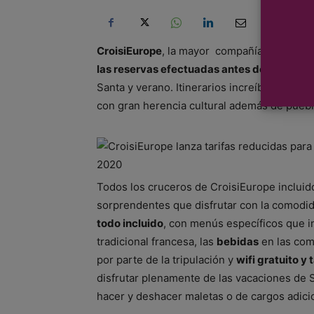
CroisiEurope
, la mayor compañía de cruce
las reservas efectuadas antes del 31 de d
Santa y verano. Itinerarios increíbles por e
con gran herencia cultural además de pueblo
Todos los cruceros de CroisiEurope incluid
sorprendentes que disfrutar con la comodid
todo incluido
, con menús específicos que i
tradicional francesa, las
bebidas
en las com
por parte de la tripulación y
wifi gratuito y 
disfrutar plenamente de las vacaciones de
hacer y deshacer maletas o de cargos adici