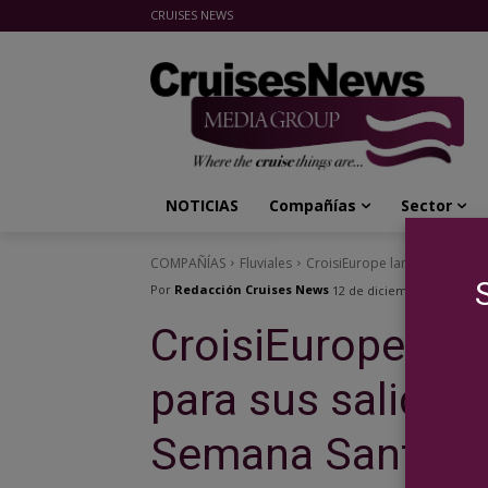
CRUISES NEWS
Cruises News Media Group
NOTICIAS
Compañías
Sector
COMPAÑÍAS
Fluviales
CroisiEurope lanza tarifas re
Por
Redacción Cruises News
12 de diciembre de 2019
CroisiEurope lan
para sus salidas
Semana Santa y 