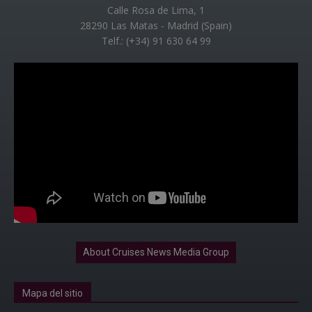
Calle Rosa de Lima, 1
28290 Las Matas - Madrid (Spain)
Telf.: (+34) 91 630 64 99
About Cruises News Media Group
Mapa del sitio