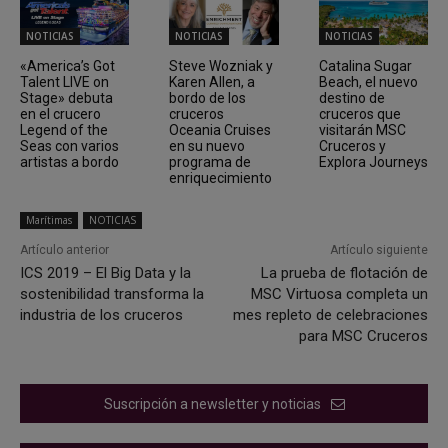
NOTICIAS
NOTICIAS
NOTICIAS
«America’s Got
Steve Wozniak y
Catalina Sugar
Talent LIVE on
Karen Allen, a
Beach, el nuevo
Stage» debuta
bordo de los
destino de
en el crucero
cruceros
cruceros que
Legend of the
Oceania Cruises
visitarán MSC
Seas con varios
en su nuevo
Cruceros y
artistas a bordo
programa de
Explora Journeys
enriquecimiento
Marítimas
NOTICIAS
Artículo anterior
Artículo siguiente
ICS 2019 – El Big Data y la
La prueba de flotación de
sostenibilidad transforma la
MSC Virtuosa completa un
industria de los cruceros
mes repleto de celebraciones
para MSC Cruceros
Suscripción a newsletter y noticias