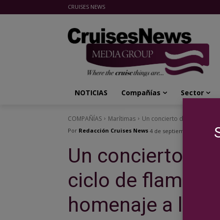
CRUISES NEWS
Cruises News Media Group
NOTICIAS
Compañías
Sector
COMPAÑÍAS
Marítimas
Un concierto de Ainhoa Arte
Por
Redacción Cruises News
4 de septiembre de 2019
Un concierto de 
ciclo de flamenc
homenaje a las I