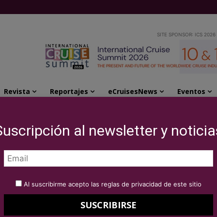
SITE SPONSOR: ICS 2026
Revista
Reportajes
eCruisesNews
Eventos
ta, un ciclo de flamenco femenino y un...
Suscripción al newsletter y noticia
Ainhoa Arteta, un
o femenino y un
Al suscribirme acepto las reglas de privacidad de este sitio
slas Canarias,