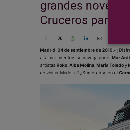
grandes novedad
Cruceros para n
Madrid, 04 de septiembre de 20
19.-
¿Disfr
alta mar mientras se navega por el
Mar Ará
artistas
Roko, Alba Molina, María Toledo
y
M
de visitar Madeira? ¿Sumergirse en el
Carn