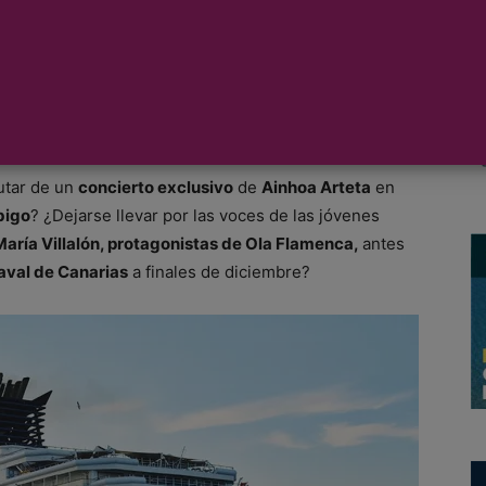
es de Pullmantur
oviembre y diciembre
utar de un
concierto exclusivo
de
Ainhoa Arteta
en
bigo
? ¿Dejarse llevar por las voces de las jóvenes
aría Villalón, protagonistas de Ola Flamenca,
antes
aval de Canarias
a finales de diciembre?