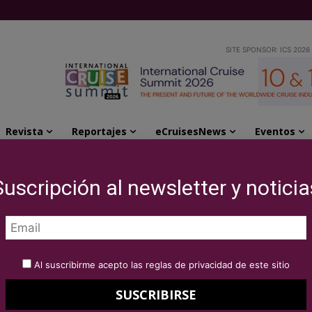
SITE SPONSOR: ICS 2026
Revista
Reportajes
eCruisesNews
Eventos
Suscripción al newsletter y noticia
sis of the Seas
Al suscribirme acepto las reglas de privacidad de este sitio
of the Seas,