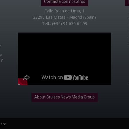
Contacta con nosotros
Calle Rosa de Lima, 1
28290 Las Matas - Madrid (Spain)
Telf.: (+34) 91 630 64 99
e
 y
 y
About Cruises News Media Group
 are