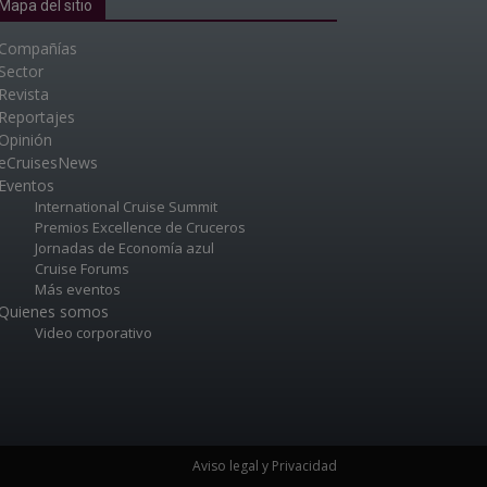
Mapa del sitio
Compañías
Sector
Revista
Reportajes
Opinión
eCruisesNews
Eventos
International Cruise Summit
Premios Excellence de Cruceros
Jornadas de Economía azul
Cruise Forums
Más eventos
Quienes somos
Video corporativo
Aviso legal y Privacidad