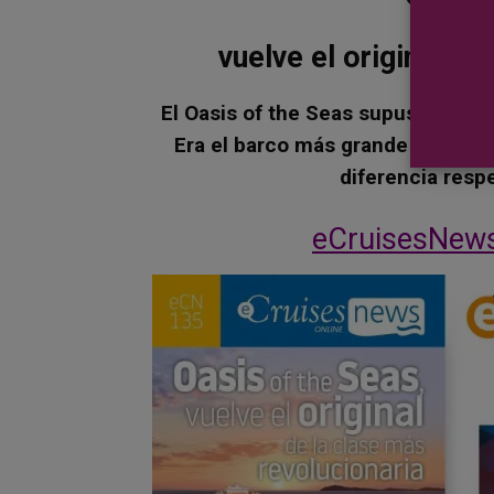
vuelve el original de
El Oasis of the Seas supuso toda 
Era el barco más grande del mun
diferencia resp
eCruisesNews