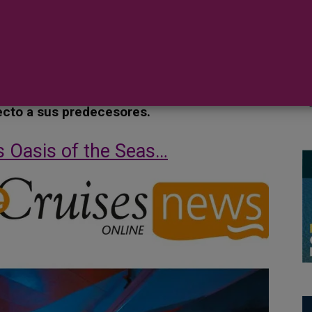
 la clase más revolucionaria
una revolución con su lanzamiento en 2009.
do, y el nuevo récord suponía una enorme
ecto a sus predecesores.
 Oasis of the Seas…