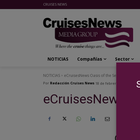
CRUISES NEWS
Cruises News Media Group
NOTICIAS
Compañías
Sector
NOTICIAS
eCruisesNews Oasis of the Seas
Por
Redacción Cruises News
18 de febrero de 2019
eCruisesNews Oa
Oasis 