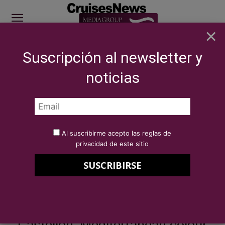
×
Suscripción al newsletter y
SITE SPONSOR: ICS 2026
noticias
NOTICIAS
Castellón, Mediterranean colour
Por
Redacción Cruises News
4 de julio de 2018
Al suscribirme acepto las reglas de
Castellón, Mediterranean colour
privacidad de este sitio
Tourism of Castellón
Castellón, Mediterranean colour