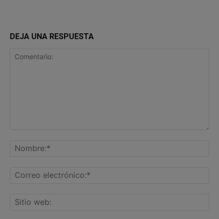
DEJA UNA RESPUESTA
Comentario:
No
Co
ele
Sit
we