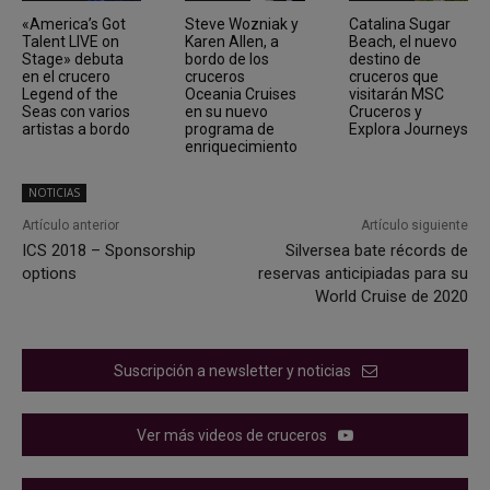
«America’s Got
Steve Wozniak y
Catalina Sugar
Talent LIVE on
Karen Allen, a
Beach, el nuevo
Stage» debuta
bordo de los
destino de
en el crucero
cruceros
cruceros que
Legend of the
Oceania Cruises
visitarán MSC
Seas con varios
en su nuevo
Cruceros y
artistas a bordo
programa de
Explora Journeys
enriquecimiento
NOTICIAS
Artículo anterior
Artículo siguiente
ICS 2018 – Sponsorship
Silversea bate récords de
options
reservas anticipiadas para su
World Cruise de 2020
Suscripción a newsletter y noticias
Ver más videos de cruceros