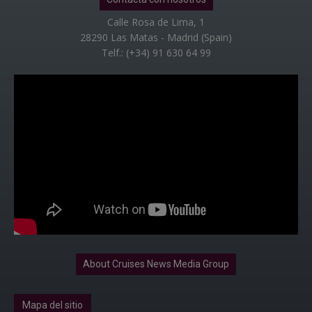
Calle Rosa de Lima, 1
28290 Las Matas - Madrid (Spain)
Telf.: (+34) 91 630 64 99
About Cruises News Media Group
Mapa del sitio