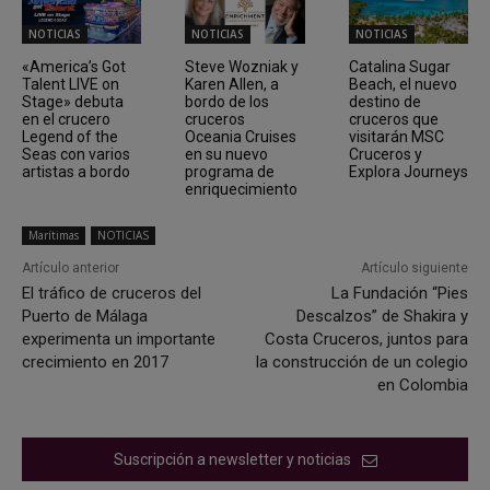
NOTICIAS
NOTICIAS
NOTICIAS
«America’s Got
Steve Wozniak y
Catalina Sugar
Talent LIVE on
Karen Allen, a
Beach, el nuevo
Stage» debuta
bordo de los
destino de
en el crucero
cruceros
cruceros que
Legend of the
Oceania Cruises
visitarán MSC
Seas con varios
en su nuevo
Cruceros y
artistas a bordo
programa de
Explora Journeys
enriquecimiento
Marítimas
NOTICIAS
Artículo anterior
Artículo siguiente
El tráfico de cruceros del
La Fundación “Pies
Puerto de Málaga
Descalzos” de Shakira y
experimenta un importante
Costa Cruceros, juntos para
crecimiento en 2017
la construcción de un colegio
en Colombia
Suscripción a newsletter y noticias