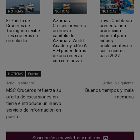
NOTICIAS
NOTICIAS
NOTICIAS
El Puerto de
Azamara
Royal Caribbean
Cruceros de
Cruises presenta
presenta una
Tarragona recibe
un nuevo
promoción
tres cruceros en
capítulo de
especial para
un solo día
Azamara World
niños y
Academy: «RezA
adolescentes en
– El poder detrás
sus cruceros
de una reserva
para 2027
con confianza»
NOTICIAS
Puertos
Artículo anterior
Artículo siguiente
MSC Cruceros refuerza su
Buenos tiempos y mala
oferta de excursiones en
memoria
tierra e introduce un nuevo
servicio de información en
puerto
Suscripción a newsletter y noticias