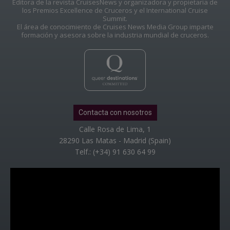
Editora de la revista CruisesNews y organizadora y propietaria de
los Premios Excellence de Cruceros y el International Cruise
Summit.
El área de conocimiento de Cruises News Media Group imparte
formación y asesora sobre la industria mundial de cruceros.
Contacta con nosotros
Calle Rosa de Lima, 1
28290 Las Matas - Madrid (Spain)
Telf.: (+34) 91 630 64 99