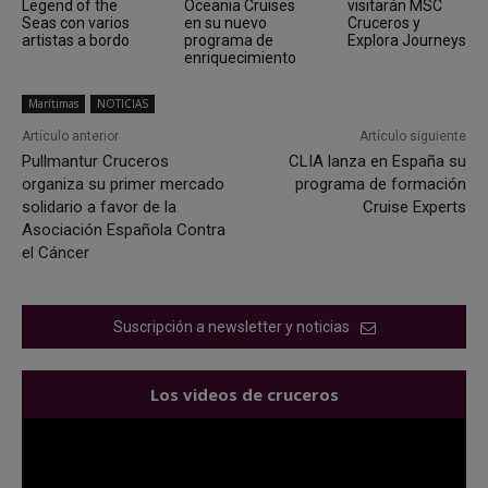
Legend of the
Oceania Cruises
visitarán MSC
Seas con varios
en su nuevo
Cruceros y
artistas a bordo
programa de
Explora Journeys
enriquecimiento
Marítimas
NOTICIAS
Artículo anterior
Artículo siguiente
Pullmantur Cruceros
CLIA lanza en España su
organiza su primer mercado
programa de formación
solidario a favor de la
Cruise Experts
Asociación Española Contra
el Cáncer
Suscripción a newsletter y noticias
Los videos de cruceros