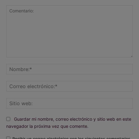
Comentario:
No
Co
ele
Sit
we
Guardar mi nombre, correo electrónico y sitio web en este
navegador la próxima vez que comente.
Recibir un correo electrónico con los siguientes comentarios