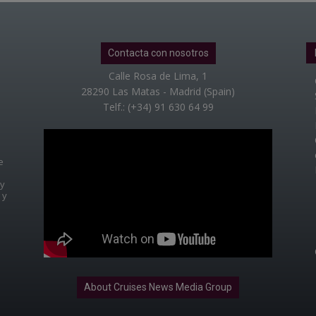
Contacta con nosotros
Calle Rosa de Lima, 1
28290 Las Matas - Madrid (Spain)
Telf.: (+34) 91 630 64 99
e
 y
 y
About Cruises News Media Group