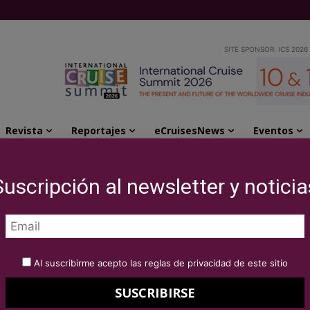
SITE SPONSOR: ICS 2026
Revista
Reportajes
eCruisesNews
Eventos
 nuevo "Presupuesto Emocional"
Suscripción al newsletter y noticia
resenta el nuevo
ocional»
Al suscribirme acepto las reglas de privacidad de este sitio