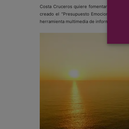
Costa Cruceros quiere fomentar la toma d
creado el “Presupuesto Emocional”, un in
herramienta multimedia de información y re