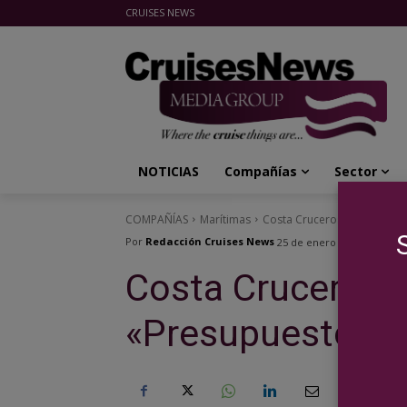
CRUISES NEWS
Cruises News Media Group
NOTICIAS
Compañías
Sector
COMPAÑÍAS
Marítimas
Costa Cruceros presenta el
Por
Redacción Cruises News
25 de enero de 2017
Costa Cruceros p
«Presupuesto Em