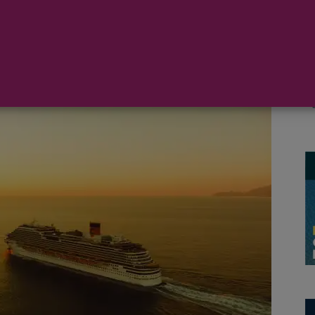
e decisiones basadas en las emociones. Para ello, ha
novador concepto que forma parte de Costa Extra, la
servas que ayuda a la hora de elegir unas vacaciones.