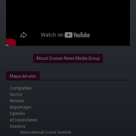
About Cruises News Media Group
Mapa del sitio
Compañías
Sector
Revista
Reportajes
Opinión
eCruisesNews
Eventos
International Cruise Summit