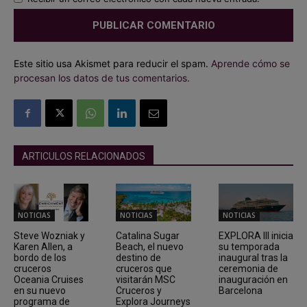
Este sitio usa Akismet para reducir el spam.
Aprende cómo se
procesan los datos de tus comentarios.
ARTICULOS RELACIONADOS
NOTICIAS
NOTICIAS
NOTICIAS
Steve Wozniak y
Catalina Sugar
EXPLORA III inicia
Karen Allen, a
Beach, el nuevo
su temporada
bordo de los
destino de
inaugural tras la
cruceros
cruceros que
ceremonia de
Oceania Cruises
visitarán MSC
inauguración en
en su nuevo
Cruceros y
Barcelona
programa de
Explora Journeys