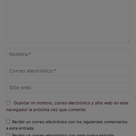
Comentario:
No
Co
ele
Sit
we
Guardar mi nombre, correo electrónico y sitio web en este
navegador la próxima vez que comente.
Recibir un correo electrónico con los siguientes comentarios
a esta entrada.
Recibir un correo electrónico con cada nueva entrada.