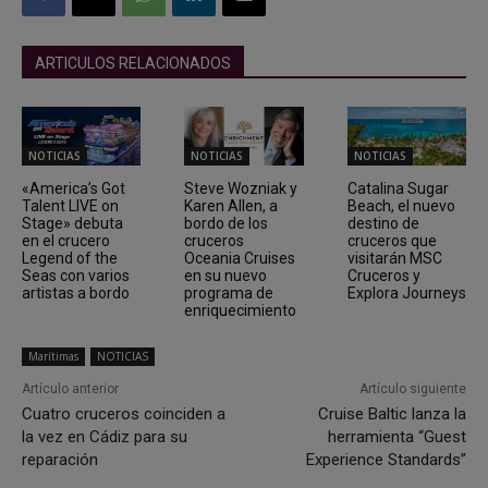
ARTICULOS RELACIONADOS
NOTICIAS
NOTICIAS
NOTICIAS
«America’s Got
Steve Wozniak y
Catalina Sugar
Talent LIVE on
Karen Allen, a
Beach, el nuevo
Stage» debuta
bordo de los
destino de
en el crucero
cruceros
cruceros que
Legend of the
Oceania Cruises
visitarán MSC
Seas con varios
en su nuevo
Cruceros y
artistas a bordo
programa de
Explora Journeys
enriquecimiento
Marítimas
NOTICIAS
Artículo anterior
Artículo siguiente
Cuatro cruceros coinciden a
Cruise Baltic lanza la
la vez en Cádiz para su
herramienta “Guest
reparación
Experience Standards”