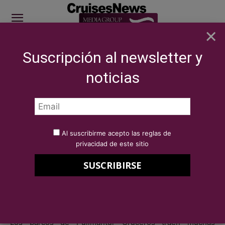
×
Suscripción al newsletter y
SITE SPONSOR: ICS 2026
noticias
COMPAÑÍAS
Marítimas
Pullmantur incluye novedades para este
verano en el entretenimiento a bordo
Por
Redacción Cruises News
28 de abril de 2016
Al suscribirme acepto las reglas de
Pullmantur incluye novedades
privacidad de este sitio
para este verano en el
entretenimiento a bordo
Los barcos de Pullmantur Cruceros traen muchas