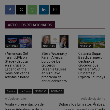
ARTICULOS RELACIONADOS
NOTICIAS
NOTICIAS
NOTICIAS
«America’s Got
Steve Wozniak y
Catalina Sugar
Talent LIVE on
Karen Allen, a
Beach, el nuevo
Stage» debuta
bordo de los
destino de
en el crucero
cruceros
cruceros que
Legend of the
Oceania Cruises
visitarán MSC
Seas con varios
en su nuevo
Cruceros y
artistas a bordo
programa de
Explora Journeys
enriquecimiento
Eventos
Marítimas
NOTICIAS
PORTADA
Artículo anterior
Artículo siguiente
Visita y presentación del
Dubái y los Emiratos Árabes,
buque Adriatico y de la
la gran apuesta de Costa