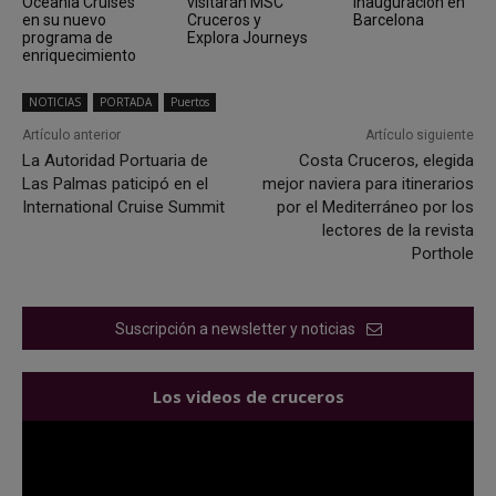
Oceania Cruises
visitarán MSC
inauguración en
en su nuevo
Cruceros y
Barcelona
programa de
Explora Journeys
enriquecimiento
NOTICIAS
PORTADA
Puertos
Artículo anterior
Artículo siguiente
La Autoridad Portuaria de
Costa Cruceros, elegida
Las Palmas paticipó en el
mejor naviera para itinerarios
International Cruise Summit
por el Mediterráneo por los
lectores de la revista
Porthole
Suscripción a newsletter y noticias
Los videos de cruceros