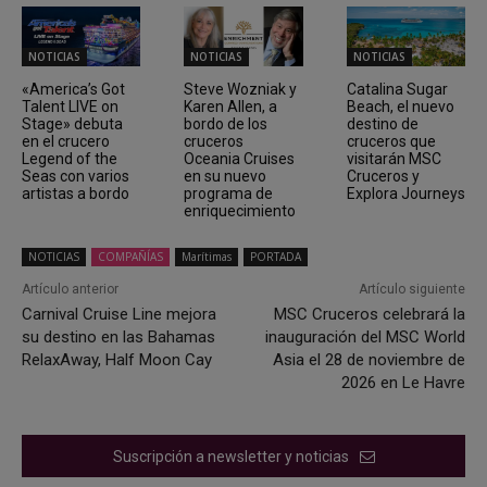
NOTICIAS
NOTICIAS
NOTICIAS
«America’s Got
Steve Wozniak y
Catalina Sugar
Talent LIVE on
Karen Allen, a
Beach, el nuevo
Stage» debuta
bordo de los
destino de
en el crucero
cruceros
cruceros que
Legend of the
Oceania Cruises
visitarán MSC
Seas con varios
en su nuevo
Cruceros y
artistas a bordo
programa de
Explora Journeys
enriquecimiento
NOTICIAS
COMPAÑÍAS
Marítimas
PORTADA
Artículo anterior
Artículo siguiente
Carnival Cruise Line mejora
MSC Cruceros celebrará la
su destino en las Bahamas
inauguración del MSC World
RelaxAway, Half Moon Cay
Asia el 28 de noviembre de
2026 en Le Havre
Suscripción a newsletter y noticias