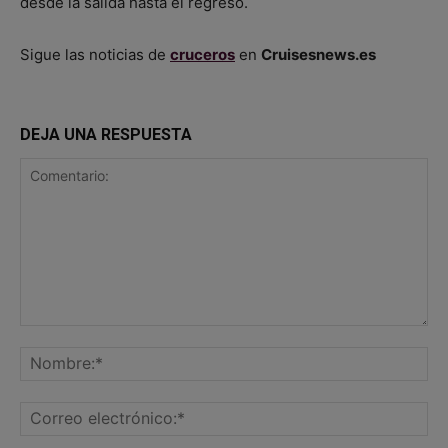
desde la salida hasta el regreso.
Sigue las noticias de
cruceros
en
Cruisesnews.es
DEJA UNA RESPUESTA
Comentario:
No
Co
ele