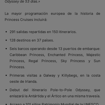
Odyssey de 53 días.»
La mayor programación europea de la historia de
Princess Cruises incluirá:
291 salidas repartidas en 150 itinerarios.
128 destinos en 37 países.
Seis barcos operando desde 13 puertos de embarque:
Caribbean Princess
,
Enchanted Princess
,
Majestic
Princess
,
Regal Princess
,
Sky Princess
y
Sun
Princess
.
Primeras visitas a Galway y Killybegs, en la costa
oeste de Irlanda.
Debut del itinerario Pole-to-Pole Odyssey, que
enlazará la Antártida y el Ártico en una misma travesía.
Acceso a 101 sitios Patrimonio Mundial de la UNESCO.