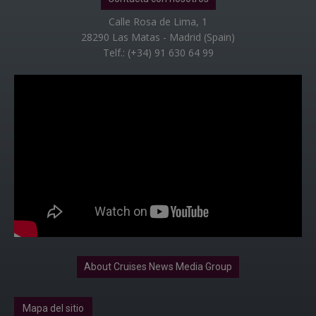
Calle Rosa de Lima, 1
28290 Las Matas - Madrid (Spain)
Telf.: (+34) 91 630 64 99
About Cruises News Media Group
Mapa del sitio