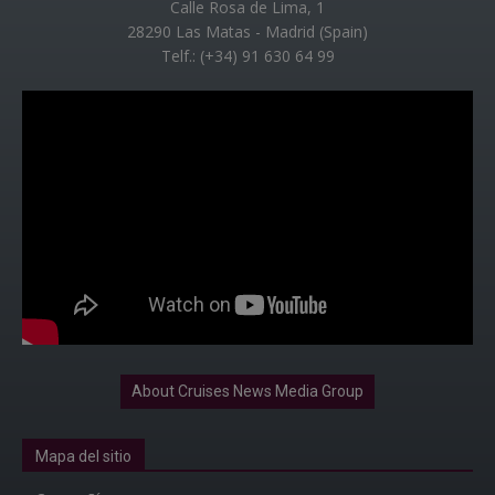
Calle Rosa de Lima, 1
28290 Las Matas - Madrid (Spain)
Telf.: (+34) 91 630 64 99
About Cruises News Media Group
Mapa del sitio