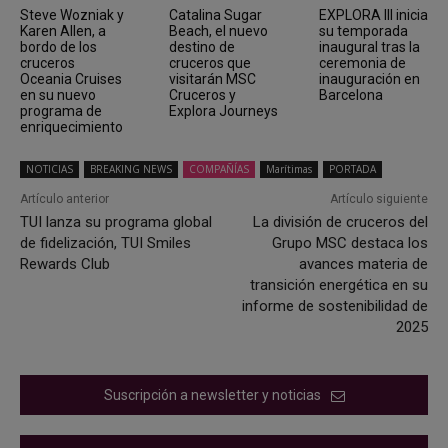
Steve Wozniak y
Catalina Sugar
EXPLORA III inicia
Karen Allen, a
Beach, el nuevo
su temporada
bordo de los
destino de
inaugural tras la
cruceros
cruceros que
ceremonia de
Oceania Cruises
visitarán MSC
inauguración en
en su nuevo
Cruceros y
Barcelona
programa de
Explora Journeys
enriquecimiento
NOTICIAS
BREAKING NEWS
COMPAÑÍAS
Marítimas
PORTADA
Artículo anterior
Artículo siguiente
TUI lanza su programa global
La división de cruceros del
de fidelización, TUI Smiles
Grupo MSC destaca los
Rewards Club
avances materia de
transición energética en su
informe de sostenibilidad de
2025
Suscripción a newsletter y noticias