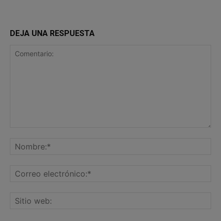
DEJA UNA RESPUESTA
Comentario:
No
Co
ele
Sit
we